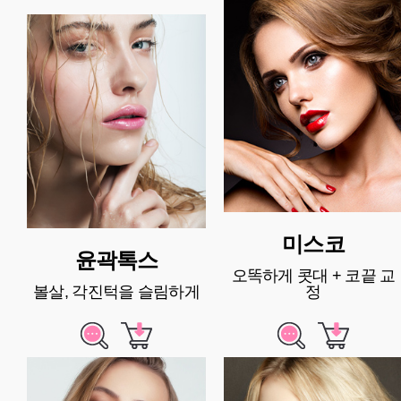
미스코
윤곽톡스
오똑하게 콧대 + 코끝 교
볼살, 각진턱을 슬림하게
정