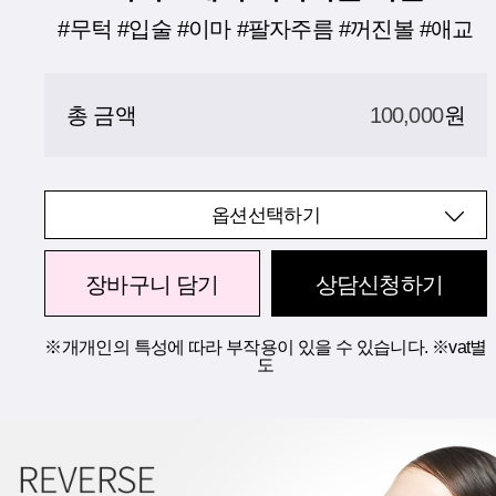
#무턱 #입술 #이마 #팔자주름 #꺼진볼 #애교
총 금액
100,000
원
옵션선택하기
장바구니 담기
상담신청하기
※개개인의 특성에 따라 부작용이 있을 수 있습니다. ※vat별
도