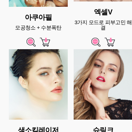
엑셀V
아쿠아필
3가지 모드로 피부고민 해
모공청소 + 수분폭탄
결
색소킬레이저
슈링크