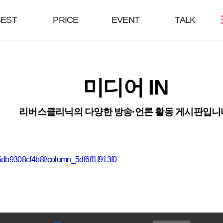
BEST
PRICE
EVENT
TALK
스킨케어
쁘띠성형
바디/체형
미디어 IN
여드름케어
보톡스/땀주사
울핏:바디슈링
필링Mall
윤곽주사/윤곽톡스
HPL
리버스클리닉의 다양한 방송·언론 활동 게시판입니
모공주사
하이코/미스코
바디슬림톡스
울트라콜
코 조각주사
바디슬림주사
필러
db9308cf4b8f/column_5df6ff1f913f0