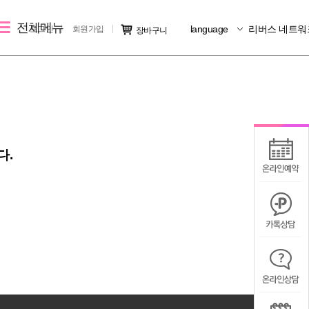
전체메뉴
language
리버스 네트워
로그인
회원가입
장바구니
레이저 제모
리버스 소개
커뮤니티
크
레이저 제모
지점 소개
시술후기
리버스 소개
전후사진
다.
지점 가맹문의
미디어IN
공지사항
칭찬/불만