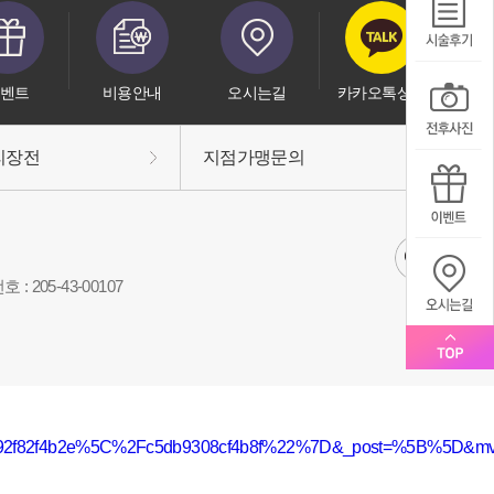
벤트
비용안내
오시는길
카카오톡상담
리장전
지점가맹문의
: 205-43-00107
b92f82f4b2e%5C%2Fc5db9308cf4b8f%22%7D&_post=%5B%5D&mvwi