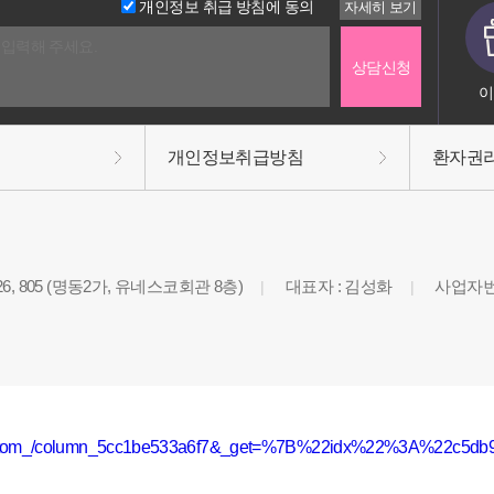
개인정보 취급 방침에 동의
이
개인정보취급방침
환자권
, 805 (명동2가, 유네스코회관 8층)
대표자 : 김성화
사업자번호 
|
|
lBottom_/column_5cc1be533a6f7&_get=%7B%22idx%22%3A%22c5d