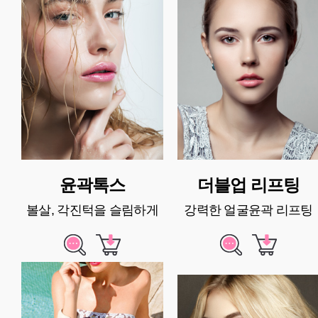
윤곽톡스
더블업 리프팅
볼살, 각진턱을 슬림하게
강력한 얼굴윤곽 리프팅