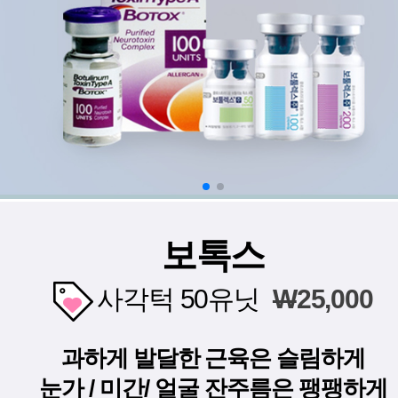
보톡스
사각턱 50유닛
W
25,000
과하게 발달한 근육은 슬림하게
눈가 / 미간/ 얼굴 잔주름은 팽팽하게