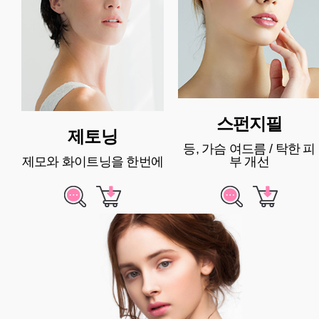
스펀지필
제토닝
등, 가슴 여드름 / 탁한 피
제모와 화이트닝을 한번에
부 개선