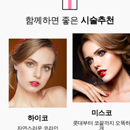
함께하면 좋은
시술추천
미스코
하이코
콧대부터 코끝까지 오똑
자연스러운 코라인
게