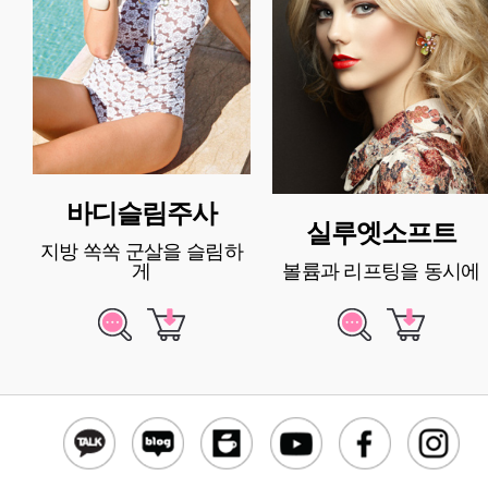
바디슬림주사
실루엣소프트
지방 쏙쏙 군살을 슬림하
게
볼륨과 리프팅을 동시에