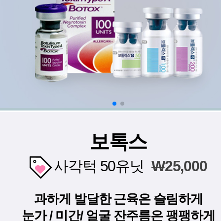
보톡스
사각턱 50유닛
W
25,000
과하게 발달한 근육은 슬림하게
눈가 / 미간/ 얼굴 잔주름은 팽팽하게