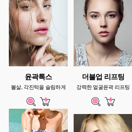
윤곽톡스
더블업 리프팅
볼살, 각진턱을 슬림하게
강력한 얼굴윤곽 리프팅