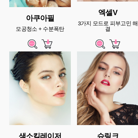
엑셀V
아쿠아필
3가지 모드로 피부고민 해
모공청소 + 수분폭탄
결
색소킬레이저
슈링크