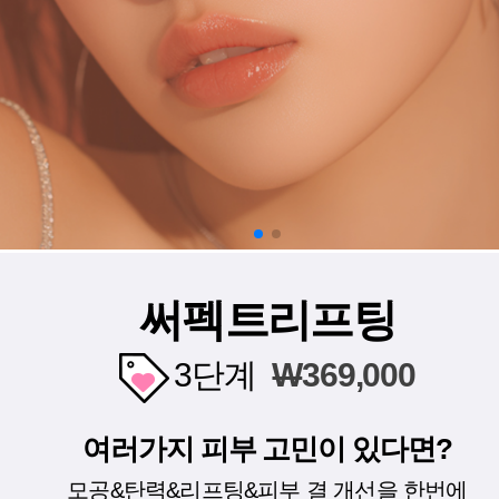
써펙트리프팅
3단계
W
369,000
여러가지 피부 고민이 있다면?
모공&탄력&리프팅&피부 결 개선을 한번에