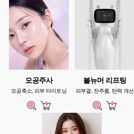
모공주사
볼뉴머 리프팅
모공축소, 피부 타이트닝
피부결, 잔주름, 탄력 개선